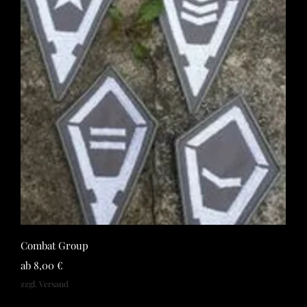
Schnellansicht
Combat Group
Sale-Preis
ab
8,00 €
zzgl. Versand