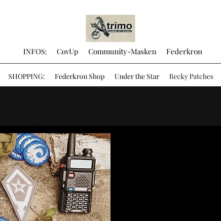
INFOS:
CovUp
Community-Masken
Federkron
SHOPPING:
Federkron Shop
Under the Star
Becky Patches