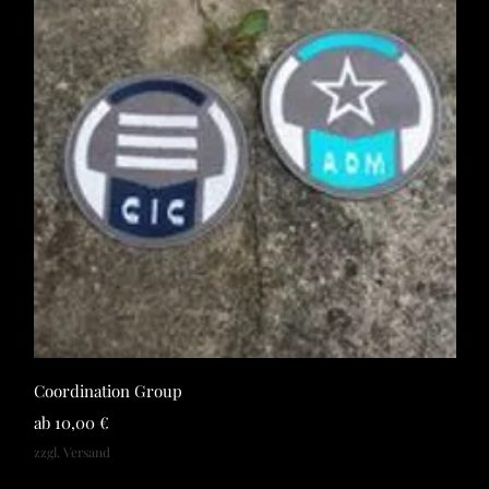
Schnellansicht
Coordination Group
Sale-Preis
ab
10,00 €
zzgl. Versand