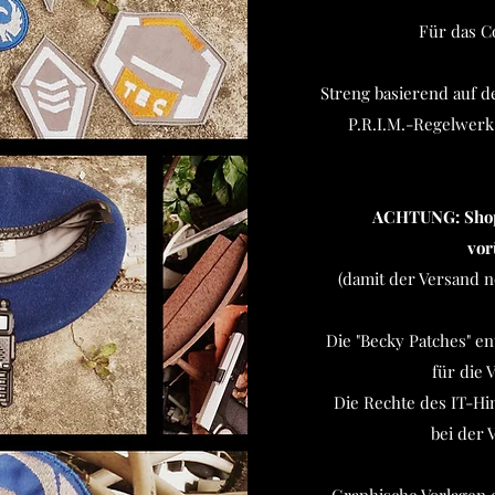
Für das Co
Streng basierend auf d
P.R.I.M.-Regelwerk
ACHTUNG: Shop 
vor
(damit der Versand n
Die "Becky Patches" e
für die 
Die Rechte des IT-Hi
bei der 
Graphische Vorlagen 