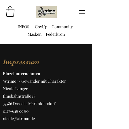
INFOS:
CovUp
Community-
Masken
Federkron
Impressum
Einzelunternehmen
"Atrimo" - Gewänder mit Charakter
Nicole Langer
Ilmebahnstraße 18
37586 Dassel - Markoldendorf
0177-648 09 80
nicole@atrimo.de