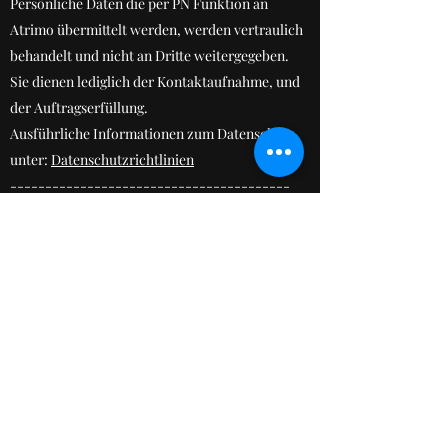
Persönliche Daten die per PN Funktion an
Atrimo übermittelt werden, werden vertraulich
behandelt und nicht an Dritte weitergegeben.
Sie dienen lediglich der Kontaktaufnahme, und
der Auftragserfüllung.
Ausführliche Informationen zum Datenschutz
unter:
Datenschutzrichtlinien
----------------------------------------
Mitglied der Initiative "Fairness im Handel".
Nähere Informationen:
https://www.fairness-
im-handel.de