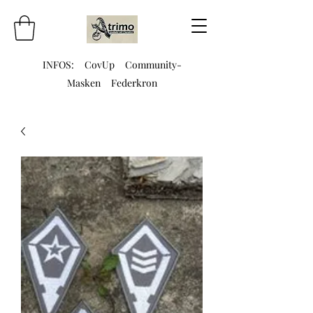
INFOS:
CovUp
Community-
Masken
Federkron