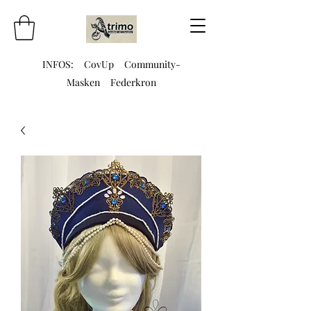
INFOS:
CovUp
Community-
Masken
Federkron