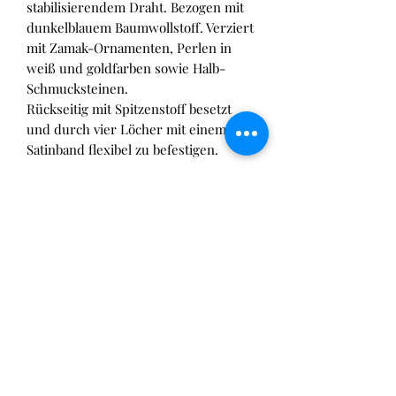
stabilisierendem Draht. Bezogen mit
dunkelblauem Baumwollstoff. Verziert
mit Zamak-Ornamenten, Perlen in
weiß und goldfarben sowie Halb-
Schmucksteinen.
Rückseitig mit Spitzenstoff besetzt
und durch vier Löcher mit einem
Satinband flexibel zu befestigen.
Made by Federkron
Dieses Einzelstück wurde von
Versand und Versandkosten
Federkron
gefertigt!
Versandkosten innerhalb
Der Vertrieb der gefertigten Einzelstücke,
Rechtliche Informationen
Deutschlands
ab
2,99€
erfolgt exklusiv über Atrimo.
Versand derzeit außerdem möglich
Für Fragen zum Einzelstück
Alle Informationen zum gesetzlichen
nach: Österreich, Niederlande, Belgien
oder
Sonderanfertigungen
kannst Du
Widerruf
, sowie
und Dänermark.
Dich direkt an
Federkron
wenden.