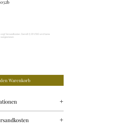
M032b
 den Warenkorb
ationen
– KEIN Medizinprodukt!
ersandkosten
us je 100% Baumwolle