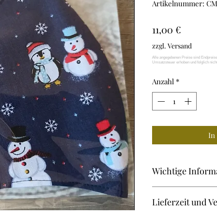
Artikelnummer: C
Preis
11,00 €
zzgl. Versand
Anzahl
*
In
Wichtige Inform
Community-Maske 
Lieferzeit und V
Zweilagige Maske a