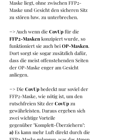
Maske liegt, ohne zwischen FFP2-
Maske und Gesicht den sicheren Sitz
zu stören bzw. zu unterbrechen.
=> Auch wenn die
CovUp
für die
FFP2-Masken
konzipiert wurde, so
funktioniert sie auch bei
OP-Masken
.
Dort sorgt sie sogar zusätzlich dafür,
dass die meist offenstehenden Seiten
der OP-Maske enger am Gesicht
anliegen.
=> Die
CovUp
bedeckt nur soviel der
FFP2-Maske, wie nötig ist, um den
rutschfreien Sitz der
CovUp
zu
gewährleisten. Daraus ergeben sich
zwei wichtige Vorteile
gegenüber "Komplett-Überziehern":
a)
Es kann mehr Luft direkt durch die
FFP2-Maske gelangen, was das Atmen