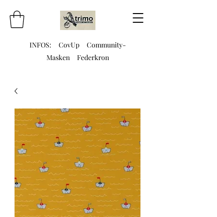
INFOS:
CovUp
Community-
Masken
Federkron