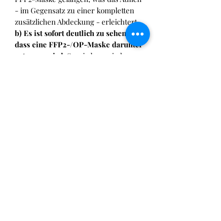
- im Gegensatz zu einer kompletten
zusätzlichen Abdeckung - erleichtert.
b) Es ist sofort deutlich zu sehen,
dass eine FFP2-/OP-Maske darunter
getragen wird.
So wird vermieden,
dass zum Beispiel bei Kontrollen
ständig die Maske(n) angenommen
werden müssen um die FFP2-/OP-
Maske vorzeigen zu können, was ja
eben nicht Sinn einer Maskenpflicht
ist :-)
=> Die
CovUp
hat keine zusätzlichen
Bänder, die um Kopf oder Ohren
gelegt werden müssen. Das erhöht
den Komfort und vermeidet, dass die
CovUp
den Sitz der FFP2-Maske
zusätzlich beeinträchtigt.