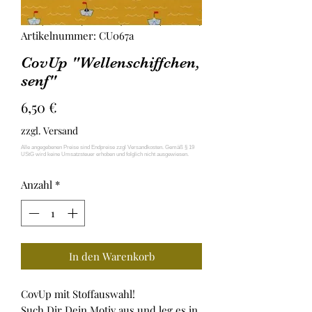
Artikelnummer: CU067a
CovUp "Wellenschiffchen,
senf"
Preis
6,50 €
zzgl. Versand
Anzahl
*
In den Warenkorb
CovUp mit Stoffauswahl!
Such Dir Dein Motiv aus und leg es in