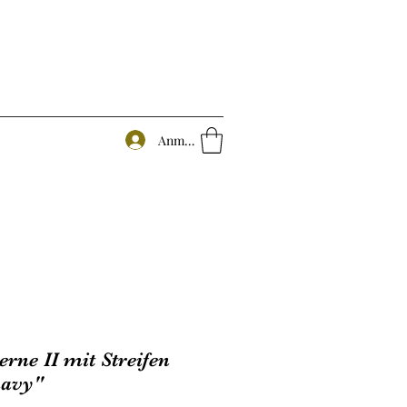
Anmelden
rne II mit Streifen
navy"