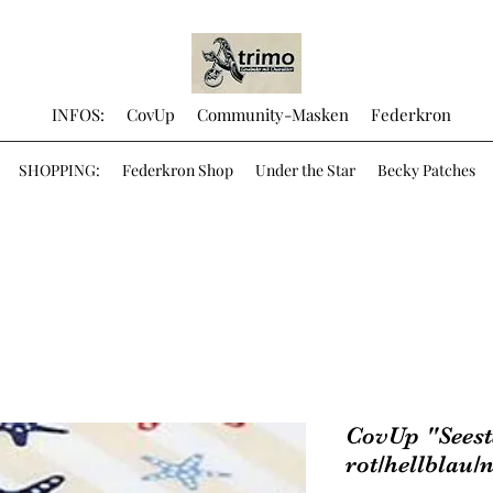
INFOS:
CovUp
Community-Masken
Federkron
SHOPPING:
Federkron Shop
Under the Star
Becky Patches
CovUp "Seeste
rot/hellblau/