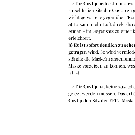
=> Die
CovUp
bedeckt nur sovie
rutschfreien Sitz der
CovUp
zu g
wichtige Vorteile gegenüber "Ko
a)
Es kann mehr Luft direkt dur
Atmen - im Gegensatz zu einer 
erleichtert.
b) Es ist sofort deutlich zu s
getragen wird.
So wird vermiede
ständig die Maske(n) angenom
Maske vorzeigen zu können, was 
ist :-)
=> Die
CovUp
hat keine zusätzl
gelegt werden müssen. Das erhö
CovUp
den Sitz der FFP2-Maske z