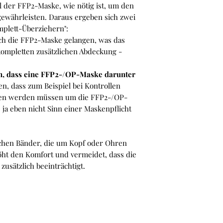
sich um 1-3 Werkta
l der FFP2-Maske, wie nötig ist, um den
ewährleisten. Daraus ergeben sich zwei
Hast Du Artikel mit
mplett-Überziehern":
bestellt, versenden
ch die FFP2-Maske gelangen, was das
gemeinsamen Sendu
kompletten zusätzlichen Abdeckung -
abweichenden Verei
haben. Die Lieferze
ehen, dass eine FFP2-/OP-Maske darunter
nach dem Artikel mi
n, dass zum Beispiel bei Kontrollen
Du bestellt hast.
men werden müssen um die FFP2-/OP-
ja eben nicht Sinn einer Maskenpflicht
ichen Bänder, die um Kopf oder Ohren
ht den Komfort und vermeidet, dass die
usätzlich beeinträchtigt.