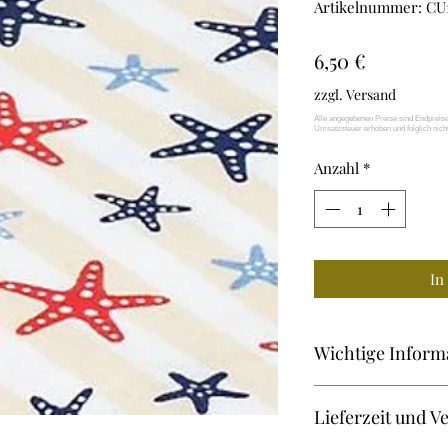
Artikelnummer: CU
Preis
6,50 €
zzgl. Versand
Anzahl
*
In
Wichtige Inform
CovUp - Masken-Ac
Lieferzeit und V
- KEIN medizinisch
FFP2- oder OP-Ma