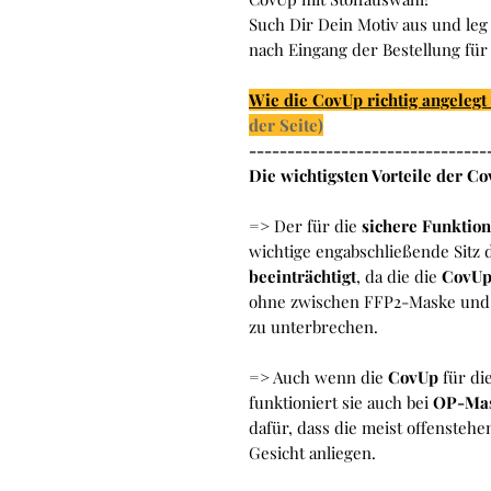
Such Dir Dein Motiv aus und le
nach Eingang der Bestellung für 
Wie die CovUp richtig angelegt
der Seite)
-------------------------------
Die wichtigsten Vorteile der Co
=> Der für die
sichere Funktio
wichtige engabschließende Sitz
beeinträchtigt
, da die die
CovU
ohne zwischen FFP2-Maske und G
zu unterbrechen.
=> Auch wenn die
CovUp
für di
funktioniert sie auch bei
OP-Ma
dafür, dass die meist offenste
Gesicht anliegen.