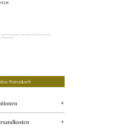
032c
 den Warenkorb
ationen
– KEIN Medizinprodukt!
ersandkosten
us je 100% Baumwolle