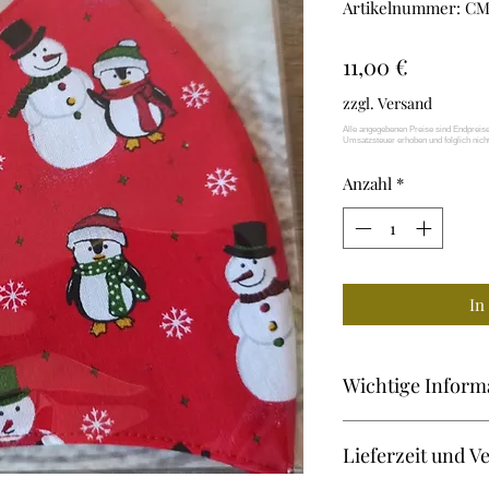
Artikelnummer: CM
Preis
11,00 €
zzgl. Versand
Anzahl
*
In
Wichtige Inform
Community-Maske 
Lieferzeit und V
Zweilagige Maske a