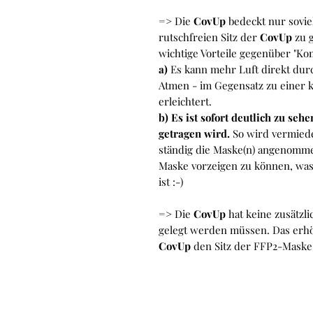
=> Die
CovUp
bedeckt nur sovie
rutschfreien Sitz der
CovUp
zu g
wichtige Vorteile gegenüber "Ko
a)
Es kann mehr Luft direkt dur
Atmen - im Gegensatz zu einer 
erleichtert.
b) Es ist sofort deutlich zu s
getragen wird.
So wird vermiede
ständig die Maske(n) angenom
Maske vorzeigen zu können, was 
ist :-)
=> Die
CovUp
hat keine zusätzl
gelegt werden müssen. Das erhö
CovUp
den Sitz der FFP2-Maske z