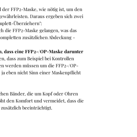
Hast Du Artikel mit
l der FFP2-Maske, wie nötig ist, um den
bestellt, versenden
ewährleisten. Daraus ergeben sich zwei
gemeinsamen Sendu
mplett-Überziehern":
abweichenden Verei
ch die FFP2-Maske gelangen, was das
haben. Die Lieferze
kompletten zusätzlichen Abdeckung -
nach dem Artikel mi
Du bestellt hast.
ehen, dass eine FFP2-/OP-Maske darunter
n, dass zum Beispiel bei Kontrollen
men werden müssen um die FFP2-/OP-
ja eben nicht Sinn einer Maskenpflicht
ichen Bänder, die um Kopf oder Ohren
ht den Komfort und vermeidet, dass die
usätzlich beeinträchtigt.