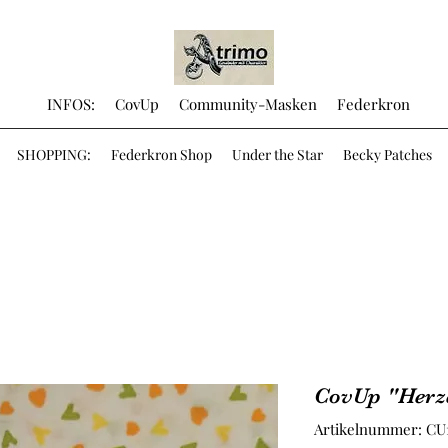
INFOS:
CovUp
Community-Masken
Federkron
SHOPPING:
Federkron Shop
Under the Star
Becky Patches
CovUp "Herze
Artikelnummer: CU