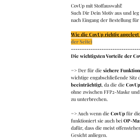
CovUp mit Stoffauswahl!
Such Dir Dein Motiv aus und le
nach Eingang der Bestellung für 
Wie die CovUp richtig angelegt
der Seite)
-------------------------------
Die wichtigsten Vorteile der Co
=> Der für die
sichere Funktio
wichtige engabschließende Sitz
beeinträchtigt
, da die die
CovU
ohne zwischen FFP2-Maske und G
zu unterbrechen.
=> Auch wenn die
CovUp
für di
funktioniert sie auch bei
OP-Ma
dafür, dass die meist offenste
Gesicht anliegen.