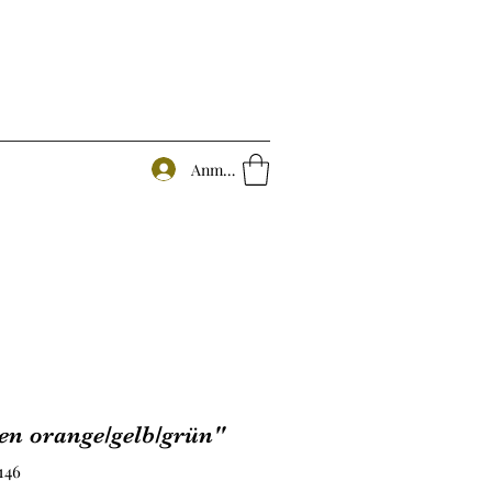
Anmelden
n orange/gelb/grün"
146