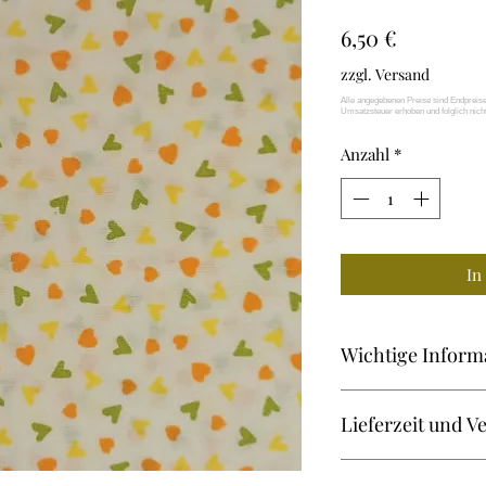
Preis
6,50 €
zzgl. Versand
Anzahl
*
In
Wichtige Inform
CovUp - Masken-Ac
Lieferzeit und V
- KEIN medizinisch
FFP2- oder OP-Ma
Versandkosten inn
Zweilagig, 100% Ba