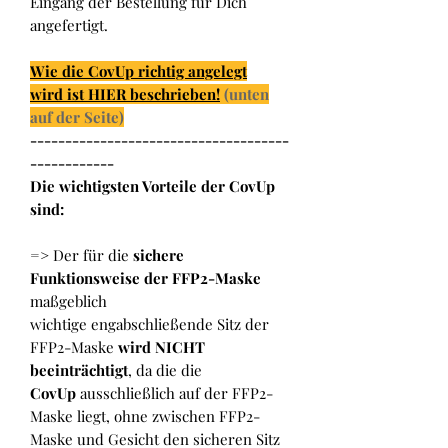
Eingang der Bestellung für Dich
angefertigt.
Wie die CovUp richtig angelegt
wird ist HIER beschrieben!
(unten
auf der Seite)
-------------------------------------
------------
Die wichtigsten Vorteile der CovUp
sind:
=> Der für die
sichere
Funktionsweise der FFP2-Maske
maßgeblich
wichtige engabschließende Sitz der
FFP2-Maske
wird NICHT
beeinträchtigt
, da die die
CovUp
ausschließlich auf der FFP2-
Maske liegt, ohne zwischen FFP2-
Maske und Gesicht den sicheren Sitz