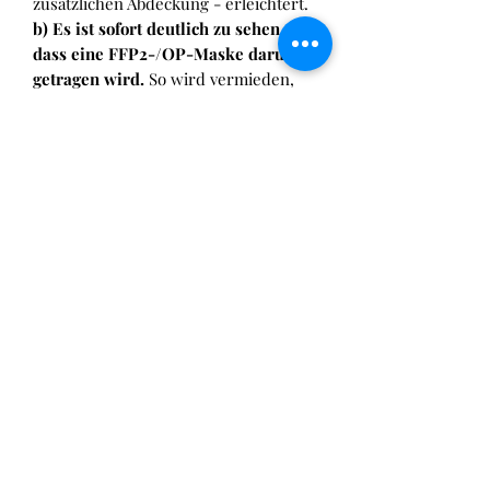
zusätzlichen Abdeckung - erleichtert.
b) Es ist sofort deutlich zu sehen,
dass eine FFP2-/OP-Maske darunter
getragen wird.
So wird vermieden,
dass zum Beispiel bei Kontrollen
ständig die Maske(n) angenommen
werden müssen um die FFP2-/OP-
Maske vorzeigen zu können, was ja
eben nicht Sinn einer Maskenpflicht
ist :-)
=> Die
CovUp
hat keine zusätzlichen
Bänder, die um Kopf oder Ohren
gelegt werden müssen. Das erhöht
den Komfort und vermeidet, dass die
CovUp
den Sitz der FFP2-Maske
zusätzlich beeinträchtigt.
Wichtige Informationen